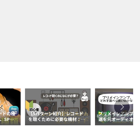
ードの種
【5パターン紹介】レコード
プリメインアンプお
、SPを
を聴くために必要な機材：初
選を元オーディオメ
心者向けのレコード再生シス
筆者が解説
テム構築完全ガイド！