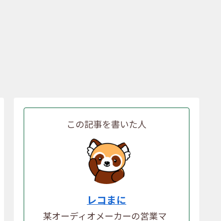
この記事を書いた人
【元メーカー社員が厳選】初
【デジタル化とアナ
すすめ6
心者におすすめの1万円台で
合】USB出力搭載の
ーカーの
買えるレコードプレーヤー6
プレーヤー4選
レコまに
選
某オーディオメーカーの営業マ