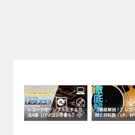
【徹底解説！】レコ
レコードをデジタル化する方
類と回転数：LP、EP
法4選【パソコン不要も】
理解しよう