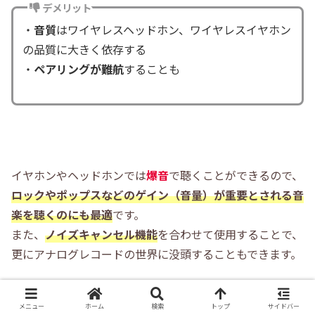
デメリット
・
音質
はワイヤレスヘッドホン、ワイヤレスイヤホン
の品質に大きく依存する
・
ペアリングが難航
することも
イヤホンやヘッドホンでは
爆音
で聴くことができるので、
ロックやポップスなどのゲイン（音量）が重要とされる音
楽を聴くのにも最適
です。
また、
ノイズキャンセル機能
を合わせて使用することで、
更にアナログレコードの世界に没頭することもできます。
メニュー
ホーム
検索
トップ
サイドバー
最近は低価格でも高品質のワイヤレスヘッドホン・ワ