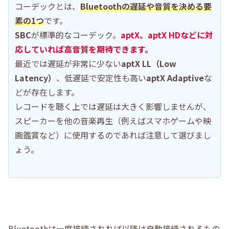
コーデックとは、
Bluetoothの遅延や音質を決める要
素の1つ
です。
SBC
が標準的なコーデック。
aptX、aptX HDなどに対
応していれば高音質を期待できます。
最近では遅延が非常に少ない
aptX LL（Low
Latency）
、低遅延で安定性も高い
aptX Adaptive
な
どが存在します。
レコードを聴く上では遅延は大きく影響しませんが、
スピーカーを他の音楽再生（例えばスマホゲームや映
画鑑賞など）に使用するのであれば注意して選びまし
ょう。
Bluetoothは一度接続されれば以降は自動接続されるもの